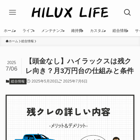
ホーム
ライフ
メンテナンス
維持費
カスタム
総合情報
サ
ホーム
総合情報
【頭金なし】ハイラックスは残ク
2025
7/06
レ向き？月3万円台の仕組みと条件
2025年5月20日
2025年7月6日
総合情報