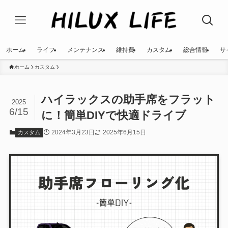
ホーム
ライフ
メンテナンス
維持費
カスタム
総合情報
サ
ホーム
カスタム
ハイラックスの助手席をフラット
2025
6/15
に！簡単DIYで快適ドライブ
2024年3月23日
2025年6月15日
カスタム